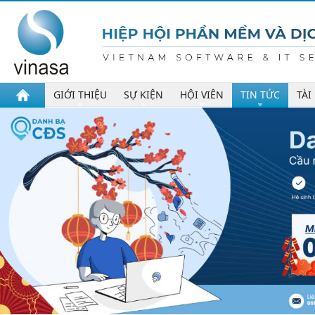
GIỚI THIỆU
SỰ KIỆN
HỘI VIÊN
TIN TỨC
TÀI