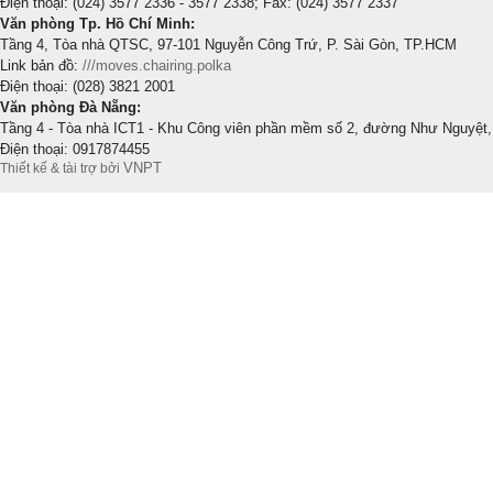
Điện thoại: (024) 3577 2336 - 3577 2338; Fax: (024) 3577 2337
Văn phòng Tp. Hồ Chí Minh:
Tầng 4, Tòa nhà QTSC, 97-101 Nguyễn Công Trứ, P. Sài Gòn, TP.HCM
Link bản đồ:
///moves.chairing.polka
Điện thoại: (028) 3821 2001
Văn phòng Đà Nẵng:
Tầng 4 - Tòa nhà ICT1 - Khu Công viên phần mềm số 2, đường Như Nguyệt,
Điện thoại: 0917874455
VNPT
Thiết kế & tài trợ bởi