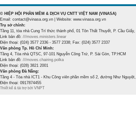
© HIỆP HỘI PHẦN MỀM & DỊCH VỤ CNTT VIỆT NAM (VINASA)
Email: contact@vinasa.org.vn | Website: www.vinasa.org.vn
Trụ sở chính:
Tầng 11, tòa nhà Cung Trí thức thành phố, 01 Tôn Thất Thuyết, P. Cầu Giấy,
Link bản đồ:
///moves.ministers.linear
Điện thoại: (024) 3577 2336 - 3577 2338; Fax: (024) 3577 2337
Văn phòng Tp. Hồ Chí Minh:
Tầng 4, Tòa nhà QTSC, 97-101 Nguyễn Công Trứ, P. Sài Gòn, TP.HCM
Link bản đồ:
///moves.chairing.polka
Điện thoại: (028) 3821 2001
Văn phòng Đà Nẵng:
Tầng 4 - Tòa nhà ICT1 - Khu Công viên phần mềm số 2, đường Như Nguyệt,
Điện thoại: 0917874455
VNPT
Thiết kế & tài trợ bởi