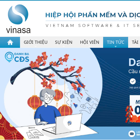
GIỚI THIỆU
SỰ KIỆN
HỘI VIÊN
TIN TỨC
TÀI