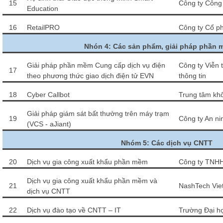
15
Công ty Công
Education
16
RetailPRO
Công ty Cổ 
Nhón 4: Các sản phẩm, giải pháp phần 
Giải pháp phần mềm Cung cấp dịch vụ điện
Công ty Viễn 
17
theo phương thức giao dịch điện tử EVN
thông tin
18
Cyber Callbot
Trung tâm khô
Giải pháp giám sát bất thường trên máy trạm
19
Công ty An ni
(VCS - aJiant)
Nhóm 5: Các dịch vụ CNTT
20
Dịch vụ gia công xuất khẩu phần mềm
Công ty TNHH
Dịch vụ gia công xuất khẩu phần mềm và
21
NashTech Vi
dịch vụ CNTT
22
Dịch vụ đào tạo về CNTT – IT
Trường Đại h