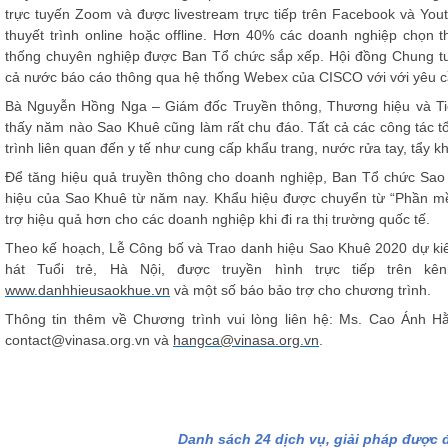
trực tuyến Zoom và được livestream trực tiếp trên Facebook và You
thuyết trình online hoặc offline. Hơn 40% các doanh nghiệp chọn 
thống chuyên nghiệp được Ban Tổ chức sắp xếp. Hội đồng Chung t
cả nước báo cáo thông qua hệ thống Webex của CISCO với với yêu c
Bà Nguyễn Hồng Nga – Giám đốc Truyền thông, Thương hiệu và Tiếp 
thấy năm nào Sao Khuê cũng làm rất chu đáo. Tất cả các công tác tổ
trình liên quan đến y tế như cung cấp khẩu trang, nước rửa tay, tẩy kh
Để tăng hiệu quả truyền thông cho doanh nghiệp, Ban Tổ chức Sao
hiệu của Sao Khuê từ năm nay. Khẩu hiệu được chuyển từ “Phần mề
trợ hiệu quả hơn cho các doanh nghiệp khi đi ra thị trường quốc tế.
Theo kế hoạch, Lễ Công bố và Trao danh hiệu Sao Khuê 2020 dự kiế
hát Tuổi trẻ, Hà Nội, được truyền hình trực tiếp trên kê
www.danhhieusaokhue.vn
và một số báo bảo trợ cho chương trình.
Thông tin thêm về Chương trình vui lòng liên hệ: Ms. Cao Ánh H
contact@vinasa.org.vn và
hangca@vinasa.org.vn
.
Danh sách 24 dịch vụ, giải pháp được 