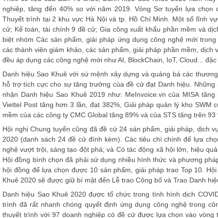
nghiệp, tăng đến 40% so với năm 2019. Vòng Sơ tuyển lựa chọn 
Thuyết trình tại 2 khu vực Hà Nội và tp. Hồ Chí Minh. Một số lĩnh v
cử; Kế toán, tài chính 9 đề cử; Gia công xuất khẩu phần mềm và dịc
biệt nhóm
Các sản phẩm, giải pháp ứng dụng công nghệ mới tron
các thành viên giám khảo, các sản phẩm, giải pháp phần mềm, dịc
đều áp dụng các công nghệ mới như AI, BlockChain, IoT, Cloud... đặc 
Danh hiệu Sao Khuê với sứ mệnh xây dựng và quảng bá các thương
hỗ trợ tích cực cho sự tăng trưởng của đề cử đạt Danh hiệu. Những
nhận Danh hiệu Sao Khuê 2019 như: MeInvoice.vn của MISA tăng 
Viettel Post tăng hơn 3 lần, đạt 382%, Giải pháp quản lý kho SWM 
mềm của các công ty CMC Global tăng 89% và của STS tăng trên 93 
Hội nghị Chung tuyển cũng đã đề cử 24 sản phẩm, giải pháp, dịch 
2020 (danh sách 24 đề cử đính kèm). Các tiêu chí chính để lựa ch
nghệ vượt trội, sáng tạo đột phá; và Có tác động xã hội lớn, hiệu quả
Hội đồng bình chọn đã phải sử dụng nhiều hình thức và phương pháp 
hội đồng để lựa chọn được 10 sản phẩm, giải pháp trao Top 10. Hộ
Khuê 2020 sẽ được giữ bí mật đến Lễ trao Công bố và Trao Danh hiệ
Danh hiệu Sao Khuê 2020 được tổ chức trong tình hình dịch COVID
trình đã rất nhanh chóng quyết định ứng dụng công nghệ trong cô
thuyết trình với 97 doanh nghiệp có đề cử được lựa chọn vào vòng t