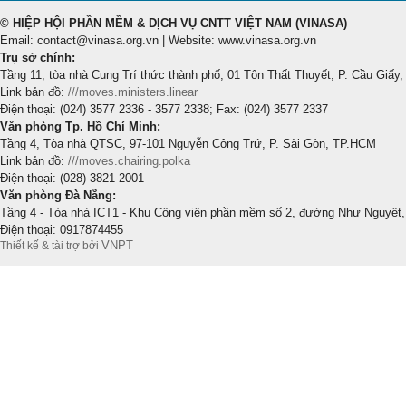
© HIỆP HỘI PHẦN MỀM & DỊCH VỤ CNTT VIỆT NAM (VINASA)
Email: contact@vinasa.org.vn | Website: www.vinasa.org.vn
Trụ sở chính:
Tầng 11, tòa nhà Cung Trí thức thành phố, 01 Tôn Thất Thuyết, P. Cầu Giấy,
Link bản đồ:
///moves.ministers.linear
Điện thoại: (024) 3577 2336 - 3577 2338; Fax: (024) 3577 2337
Văn phòng Tp. Hồ Chí Minh:
Tầng 4, Tòa nhà QTSC, 97-101 Nguyễn Công Trứ, P. Sài Gòn, TP.HCM
Link bản đồ:
///moves.chairing.polka
Điện thoại: (028) 3821 2001
Văn phòng Đà Nẵng:
Tầng 4 - Tòa nhà ICT1 - Khu Công viên phần mềm số 2, đường Như Nguyệt,
Điện thoại: 0917874455
VNPT
Thiết kế & tài trợ bởi