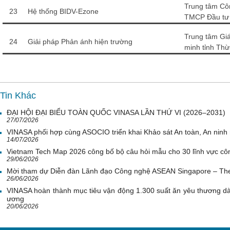
Trung tâm Cô
23
Hệ thống BIDV-Ezone
TMCP Đầu tư 
Trung tâm Giá
24
Giải pháp Phản ánh hiện trường
minh tỉnh Th
Tin Khác
ĐẠI HỘI ĐẠI BIỂU TOÀN QUỐC VINASA LẦN THỨ VI (2026–2031)
27/07/2026
VINASA phối hợp cùng ASOCIO triển khai Khảo sát An toàn, An nin
14/07/2026
Vietnam Tech Map 2026 công bố bộ câu hỏi mẫu cho 30 lĩnh vực côn
29/06/2026
Mời tham dự Diễn đàn Lãnh đạo Công nghệ ASEAN Singapore – Th
26/06/2026
VINASA hoàn thành mục tiêu vận động 1.300 suất ăn yêu thương d
ương
20/06/2026