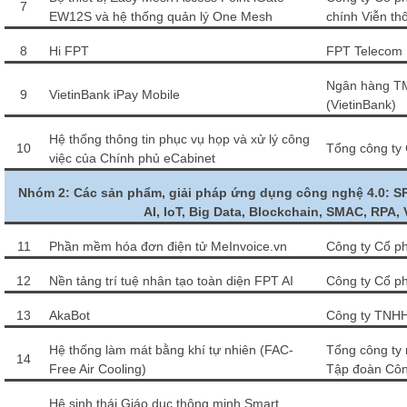
7
EW12S và hệ thống quản lý One Mesh
chính Viễn th
8
Hi FPT
FPT Telecom
Ngân hàng T
9
VietinBank iPay Mobile
(VietinBank)
Hệ thống thông tin phục vụ họp và xử lý công
10
Tổng công ty 
việc của Chính phủ eCabinet
Nhóm 2: Các sản phẩm, giải pháp ứng dụng công nghệ 4.0: S
AI, IoT, Big Data, Blockchain, SMAC, RPA,
11
Phần mềm hóa đơn điện tử MeInvoice.vn
Công ty Cổ p
12
Nền tảng trí tuệ nhân tạo toàn diện FPT AI
Công ty Cổ p
13
AkaBot
Công ty TNH
Hệ thống làm mát bằng khí tự nhiên (FAC-
Tổng công ty 
14
Free Air Cooling)
Tập đoàn Côn
Hệ sinh thái Giáo dục thông minh Smart