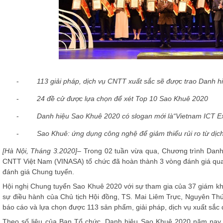
-
113 giải pháp, dịch vụ CNTT xuất sắc sẽ được trao Danh 
-
24 đề cử được lựa chọn để xét Top 10 Sao Khuê 2020
-
Danh hiệu Sao Khuê 2020 có slogan mới là“Vietnam ICT E
-
Sao Khuê: ứng dụng công nghệ để giảm thiểu rủi ro từ dị
[Hà Nội, Tháng 3.2020]–
Trong 02 tuần vừa qua, Chương trình Danh
CNTT Việt Nam (VINASA) tổ chức đã hoàn thành 3 vòng đánh giá quan 
đánh giá Chung tuyển.
Hội nghị Chung tuyển Sao Khuê 2020 với sự tham gia của 37 giám khả
sự điều hành của Chủ tịch Hội đồng, TS. Mai Liêm Trực, Nguyên Th
báo cáo và lựa chọn được 113 sản phẩm, giải pháp, dịch vụ xuất sắc
Theo số liệu của Ban Tổ chức, Danh hiệu Sao Khuê 2020 năm nay t