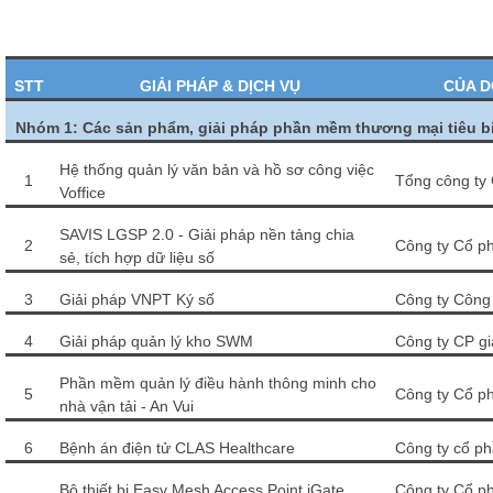
STT
GIẢI PHÁP & DỊCH VỤ
CỦA D
Nhóm 1: Các sản phẩm, giải pháp phần mềm thương mại tiêu bi
Hệ thống quản lý văn bản và hồ sơ công việc
1
Tổng công ty 
Voffice
SAVIS LGSP 2.0 - Giải pháp nền tảng chia
2
Công ty Cổ p
sẻ, tích hợp dữ liệu số
3
Giải pháp VNPT Ký số
Công ty Công
4
Giải pháp quản lý kho SWM
Công ty CP gi
Phần mềm quản lý điều hành thông minh cho
5
Công ty Cổ p
nhà vận tải - An Vui
6
Bệnh án điện tử CLAS Healthcare
Công ty cổ p
Bộ thiết bị Easy Mesh Access Point iGate
Công ty Cổ p