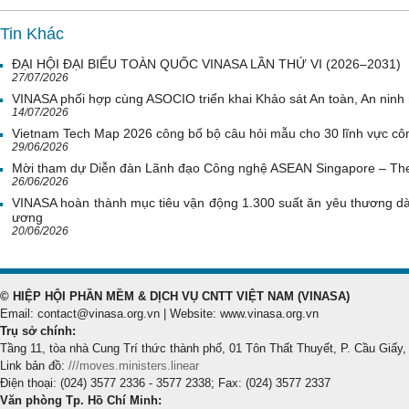
Tin Khác
ĐẠI HỘI ĐẠI BIỂU TOÀN QUỐC VINASA LẦN THỨ VI (2026–2031)
27/07/2026
VINASA phối hợp cùng ASOCIO triển khai Khảo sát An toàn, An nin
14/07/2026
Vietnam Tech Map 2026 công bố bộ câu hỏi mẫu cho 30 lĩnh vực côn
29/06/2026
Mời tham dự Diễn đàn Lãnh đạo Công nghệ ASEAN Singapore – Th
26/06/2026
VINASA hoàn thành mục tiêu vận động 1.300 suất ăn yêu thương d
ương
20/06/2026
© HIỆP HỘI PHẦN MỀM & DỊCH VỤ CNTT VIỆT NAM (VINASA)
Email: contact@vinasa.org.vn | Website: www.vinasa.org.vn
Trụ sở chính:
Tầng 11, tòa nhà Cung Trí thức thành phố, 01 Tôn Thất Thuyết, P. Cầu Giấy,
Link bản đồ:
///moves.ministers.linear
Điện thoại: (024) 3577 2336 - 3577 2338; Fax: (024) 3577 2337
Văn phòng Tp. Hồ Chí Minh: