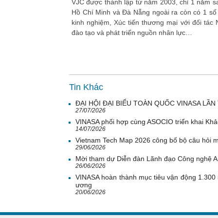
VJC được thành lập từ năm 2003, chỉ 1 năm sau
Hồ Chí Minh và Đà Nẵng ngoài ra còn có 1 số 
kinh nghiệm, Xúc tiến thương mại với đối tác
đào tạo và phát triển nguồn nhân lực
…
Tin Khác
ĐẠI HỘI ĐẠI BIỂU TOÀN QUỐC VINASA LẦN 
27/07/2026
VINASA phối hợp cùng ASOCIO triển khai Khả
14/07/2026
Vietnam Tech Map 2026 công bố bộ câu hỏi mẫ
29/06/2026
Mời tham dự Diễn đàn Lãnh đạo Công nghệ 
26/06/2026
VINASA hoàn thành mục tiêu vận động 1.300 
ương
20/06/2026