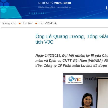
Trang chủ
Tin tức
Tin VINASA
Ông Lê Quang Lương, Tổng Giá
tịch VJC
Ngày 14/5/2019, Đại hội nhiệm kỳ III của C
mềm và Dịch vụ CNTT Việt Nam (VINASA) đã
đốc, Công ty CP Phần mềm Luvina đã được b