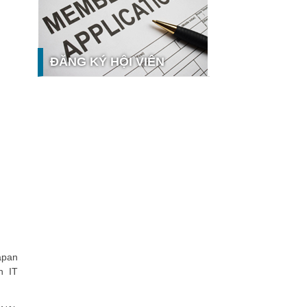
Khai phá giá trị từ tri thức doanh
nghiệp: NoteX và hành trình chinh
phục Giải thưởng Sao Khuê 2026
Vietnam Tech Map 2026 công bố bộ
ĐĂNG KÝ HỘI VIÊN
câu hỏi mẫu cho 30 lĩnh vực công
nghệ và thị trường
Giải pháp PGx của GeneStory: Lời
giải cho bài toán tự chủ công nghệ y
tế số tại Sao Khuê 2026
hưởng
Ứng dụng nhận diện cuộc gọi
iCallme giành giải thưởng Sao Khuê
2026
Tingee by HENO được vinh danh tại
Sao Khuê 2026 với nền tảng Ngân
hàng Mở và Quản lý thanh toán
qua...
MB ghi dấu ấn với 5 giải thưởng
Sao Khuê 2026
Japan
MyShop Pro được vinh danh tại Sao
n IT
Khuê 2026: Khẳng định dấu ấn tiên
phong của BIDV trong hành trình...