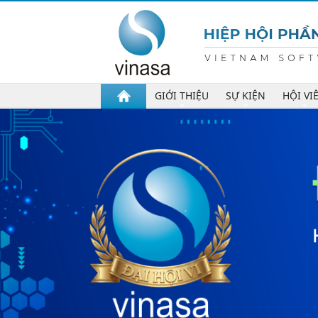
GIỚI THIỆU
SỰ KIỆN
HỘI VI