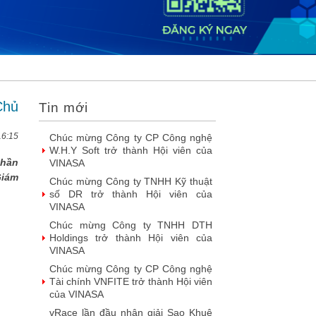
nền tảng vận hành số linh hoạt cho
doanh nghiệp
AIQuinta được vinh danh tại Giải
thưởng Sao Khuê 2026 và Bản đồ
Giải pháp Công nghệ số Việt Nam
2026
DOOH thế hệ mới: Khi quảng cáo
ngoài trời bước vào kỷ nguyên dữ
Chủ
Tin mới
liệu
SIMAX DataHub – Nền tảng tích
16:15
hợp và khai thác dữ liệu thông minh
được đề cử Giải thưởng Sao Khuê...
phần
Giám
FPT Play chiếu trọn vẹn 3 giải bóng
đá ‘hot’ nhất mùa hè 2026
Chúc mừng Công ty Giáo dục Trực
tuyến Funix trở thành Hội viên của
VINASA
Fast Business Online: Top giải pháp
ERP được nhiều doanh nghiệp lớn
tin dùng
FPT khẳng định năng lực làm chủ
công nghệ lõi với loạt giải Sao Khuê