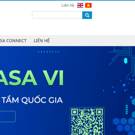
Liên hệ
Saigon Technology giúp doanh
nghiệp tối ưu phát triển phần mềm
trong kỷ nguyên AI
VINASA phối hợp cùng ASOCIO
triển khai Khảo sát An toàn, An ninh
mạng 2026
ASA CONNECT
LIÊN HỆ
Chúc mừng Công ty CP Công nghệ
W.H.Y Soft trở thành Hội viên của
VINASA
Chúc mừng Công ty TNHH Kỹ thuật
số DR trở thành Hội viên của
VINASA
Chúc mừng Công ty TNHH DTH
Holdings trở thành Hội viên của
VINASA
Chúc mừng Công ty CP Công nghệ
Tài chính VNFITE trở thành Hội viên
của VINASA
vRace lần đầu nhận giải Sao Khuê
cho nền tảng thể thao cộng đồng
Cleeksy DOP: Đồng hành xây dựng