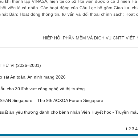
 khi thành lập VINASA, hiện tại có 52 Hội viên được ở cả 3 miền Hà 
hội viên là cá nhân. Các hoạt động của Câu Lạc bộ gồm Giao lưu chi
 Nhật Bản;
Hoạt động thông tin, tư vấn và đối thoại chính sách
;
Hoạt 
HIỆP HỘI PHẦN MỀM VÀ DỊCH VỤ CNTT VIỆT
THỨ VI (2026–2031)
o sát An toàn, An ninh mạng 2026
u cho 30 lĩnh vực công nghệ và thị trường
ASEAN Singapore – The 9th ACXOA Forum Singapore
suất ăn yêu thương dành cho bệnh nhân Viện Huyết học - Truyền má
2
3
4
1