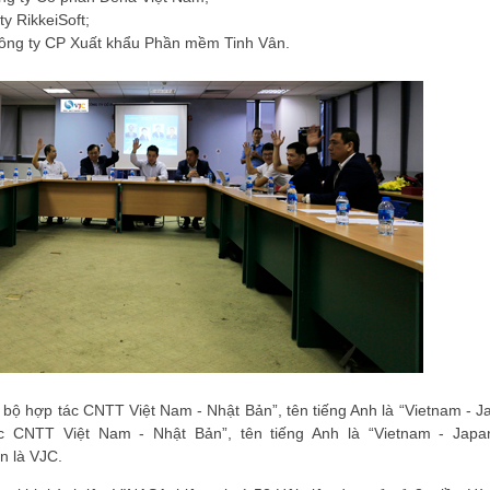
 RikkeiSoft;
ông ty CP Xuất khẩu Phần mềm Tinh Vân.
ĐĂNG KÝ HỘI VIÊN
Đăng ký hội viên để 
quyền lợi tốt nhất
lạc bộ hợp tác CNTT Việt Nam - Nhật Bản”, tên tiếng Anh là “Vietnam - 
c CNTT Việt Nam - Nhật Bản”, tên tiếng Anh là “Vietnam - Japa
n là VJC.