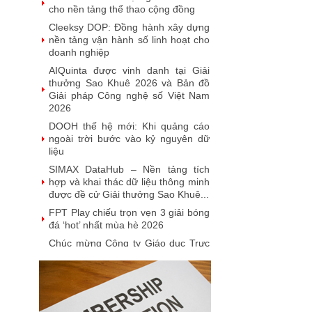
lần thứ 23
Talent Solution - giải pháp tuyển
dụng ứng dụng AI được vinh danh
tại Sao Khuê 2026
NashTech: 26 năm phát triển, 18
năm liên tiếp được vinh danh tại
Giải thưởng Sao Khuê
VINASA chúc mừng sinh nhật Hội
viên tháng 7
MobiFone IT được vinh danh tại giải
thưởng Sao Khuê 2026 và ghi danh
trên Bản đồ Giải pháp Công...
SoftMart Đạt Giải Sao Khuê 2026
với FlexCLC — Giải Pháp Quản Lý
Toàn Diện Vòng Đời Tài Sản Bảo
Đảm
VUS đạt giải thưởng Sao Khuê
2026: Khẳng định vị thế tiên phong
trong công nghệ giáo dục (EdTech)
Từ Quán quân Sota Tank đến Sao
Khuê 5 sao 2026: Hành trình đưa
người Việt ra thế giới của Saydi AI